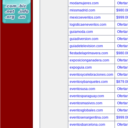
modamujeres.com
Ofertar
missmadrid.com
$980.
mexicoeventos.com
$999.
logisticaeneventos.com
Ofertar
guiamoda.com
Ofertar
guiadiversion.com
Ofertar
guiadetelevision.com
Ofertar
fiestadelaprimavera.com
$980.
exposicionganadera.com
Ofertar
expoguia.com
Ofertar
eventosycelebraciones.com
Ofertar
eventosybanquetes.com
$879.
eventosusa.com
Ofertar
eventosparaguay.com
Ofertar
eventosmasivos.com
Ofertar
eventosglobales.com
Ofertar
eventosenargentina.com
$999.
eventosbarcelona.com
Ofertar