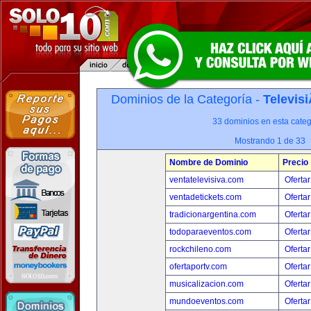
Dominios de la Categoría -
Televis
33 dominios en esta categ
Mostrando 1 de 33
Nombre de Dominio
Precio
ventatelevisiva.com
Ofertar
ventadetickets.com
Ofertar
tradicionargentina.com
Ofertar
todoparaeventos.com
Ofertar
rockchileno.com
Ofertar
ofertaportv.com
Ofertar
musicalizacion.com
Ofertar
mundoeventos.com
Ofertar