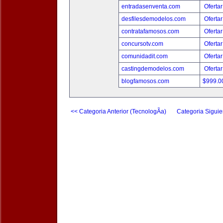
entradasenventa.com
Ofertar
desfilesdemodelos.com
Ofertar
contratafamosos.com
Ofertar
concursotv.com
Ofertar
comunidadit.com
Ofertar
castingdemodelos.com
Ofertar
blogfamosos.com
$999.
<< Categoria Anterior (TecnologÃ­a)
Categoria Siguie