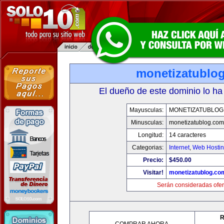
monetizatublo
El dueño de este dominio lo ha
Mayusculas:
MONETIZATUBLOG
Minusculas:
monetizatublog.com
Longitud:
14 caracteres
Categorias:
Internet
,
Web Hostin
Precio:
$450.00
Visitar!
monetizatublog.co
Serán consideradas ofer
R