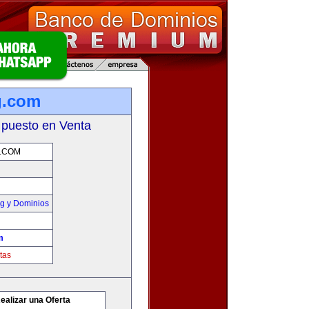
g.com
 puesto en Venta
.COM
g y Dominios
m
tas
ealizar una Oferta