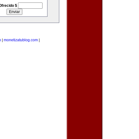
Ofrecido $
m
|
monetizatublog.com
|