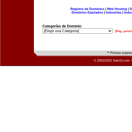
Registro de Dominios
|
Web Hosting
|
D
Dominios Expirados
|
Industrias
|
Indu
Categorías de Dominio:
[Pág. princi
** Precios expre
© 2002/2022 Solo10.com