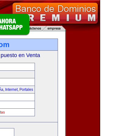
com
 puesto en Venta
­a
,
Internet
,
Portales
tas