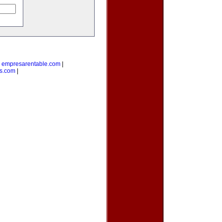
|
empresarentable.com
|
s.com
|