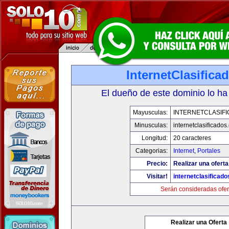
InternetClasific
El dueño de este dominio lo ha
Mayusculas:
INTERNETCLASIF
Minusculas:
internetclasificado
Longitud:
20 caracteres
Categorias:
Internet
,
Portales
Precio:
Realizar una oferta
Visitar!
internetclasificad
Serán consideradas ofer
Realizar una Oferta