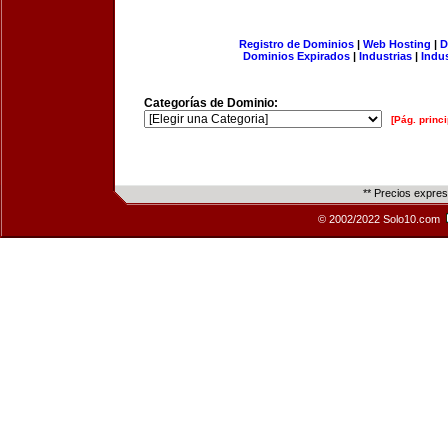
Registro de Dominios
|
Web Hosting
|
D
Dominios Expirados
|
Industrias
|
Indu
Categorías de Dominio:
[Pág. princi
** Precios expre
© 2002/2022 Solo10.com