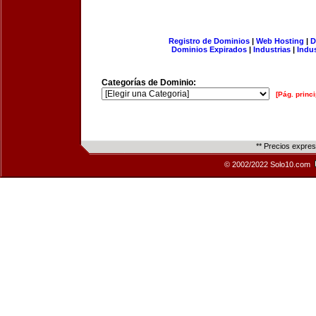
Registro de Dominios
|
Web Hosting
|
D
Dominios Expirados
|
Industrias
|
Indu
Categorías de Dominio:
[Pág. princi
** Precios expre
© 2002/2022 Solo10.com