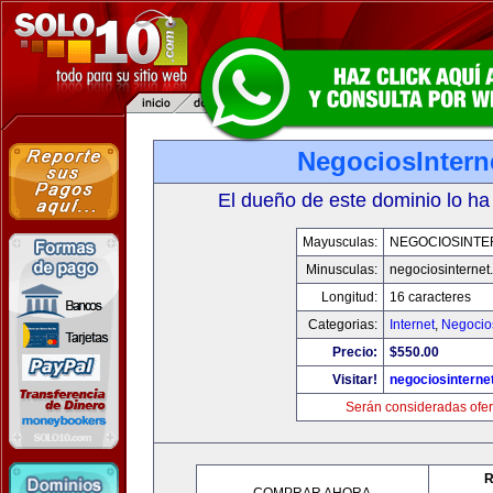
NegociosIntern
El dueño de este dominio lo ha
Mayusculas:
NEGOCIOSINTE
Minusculas:
negociosinternet.
Longitud:
16 caracteres
Categorias:
Internet
,
Negocio
Precio:
$550.00
Visitar!
negociosinternet
Serán consideradas ofer
R