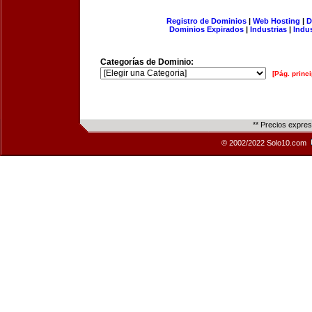
Registro de Dominios
|
Web Hosting
|
D
Dominios Expirados
|
Industrias
|
Indu
Categorías de Dominio:
[Pág. princi
** Precios expre
© 2002/2022 Solo10.com