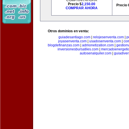
COMPRAR AHORA
Precio $
2,150.00
Precio 
COMPRAR AHORA
Otros dominios en venta:
guiadesantiago.com
|
relojesenventa.com
|
p
joyasenventa.com
|
usadosenventa.com
|
co
blogdefinanzas.com
|
admonetization.com
|
gestion
inversionesbursatiles.com
|
mercadoenergeti
autosenalquiler.com
|
guiadive