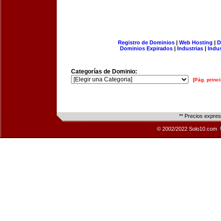
Registro de Dominios
|
Web Hosting
|
D
Dominios Expirados
|
Industrias
|
Indu
Categorías de Dominio:
[Pág. princi
** Precios expre
© 2002/2022 Solo10.com