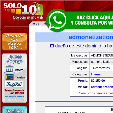
admonetizatio
El dueño de este dominio lo ha
Mayusculas:
ADMONETIZAT
Minusculas:
admonetization
Longitud:
14 caracteres
Categorias:
Internet
Precio:
$2,150.00
Visitar!
admonetizatio
Serán consideradas ofer
R