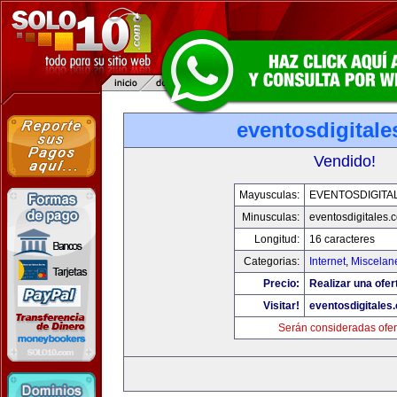
eventosdigital
Vendido!
Mayusculas:
EVENTOSDIGITA
Minusculas:
eventosdigitales.
Longitud:
16 caracteres
Categorias:
Internet
,
Miscelane
Precio:
Realizar una ofer
Visitar!
eventosdigitales
Serán consideradas ofer