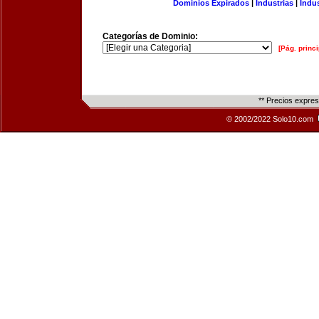
Dominios Expirados
|
Industrias
|
Indu
Categorías de Dominio:
[Pág. princi
** Precios expre
© 2002/2022 Solo10.com