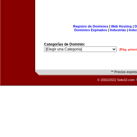
Registro de Dominios
|
Web Hosting
|
D
Dominios Expirados
|
Industrias
|
Indu
Categorías de Dominio:
[Pág. princi
** Precios expre
© 2002/2022 Solo10.com