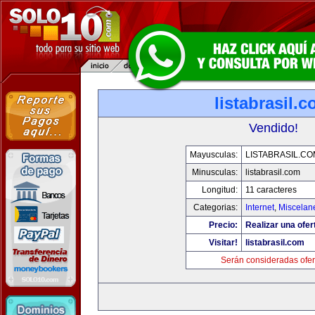
listabrasil.
Vendido!
Mayusculas:
LISTABRASIL.CO
Minusculas:
listabrasil.com
Longitud:
11 caracteres
Categorias:
Internet
,
Miscelane
Precio:
Realizar una ofer
Visitar!
listabrasil.com
Serán consideradas ofer