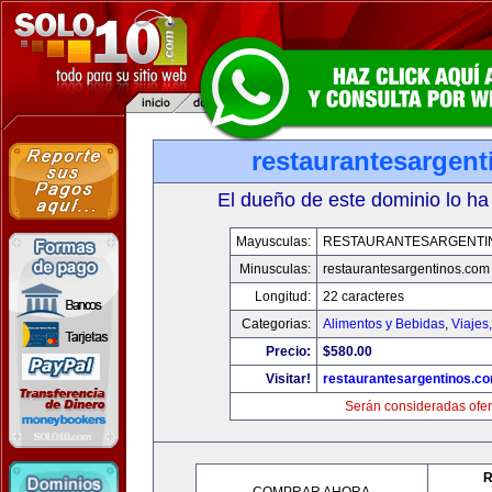
restaurantesargen
El dueño de este dominio lo ha
Mayusculas:
RESTAURANTESARGENTI
Minusculas:
restaurantesargentinos.com
Longitud:
22 caracteres
Categorias:
Alimentos y Bebidas
,
Viajes
Precio:
$580.00
Visitar!
restaurantesargentinos.c
Serán consideradas ofer
R