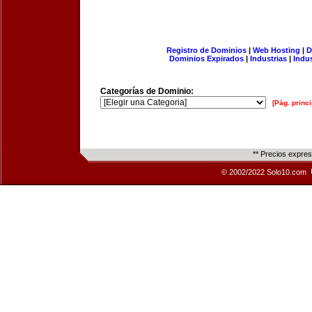
Registro de Dominios
|
Web Hosting
|
D
Dominios Expirados
|
Industrias
|
Indu
Categorías de Dominio:
[Pág. princi
** Precios expre
© 2002/2022 Solo10.com