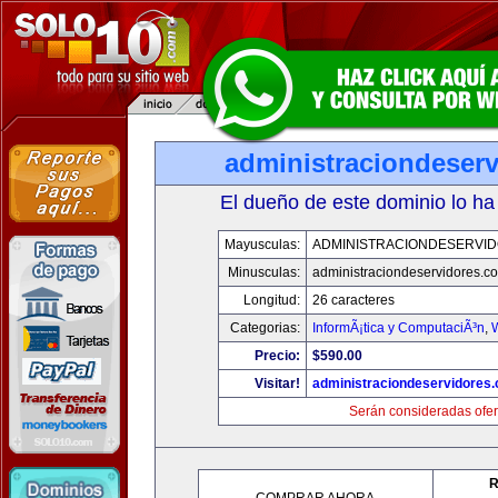
administraciondeser
El dueño de este dominio lo ha
Mayusculas:
ADMINISTRACIONDESERVI
Minusculas:
administraciondeservidores.c
Longitud:
26 caracteres
Categorias:
InformÃ¡tica y ComputaciÃ³n
,
Precio:
$590.00
Visitar!
administraciondeservidores
Serán consideradas ofer
R