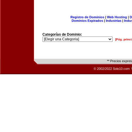
Registro de Dominios
|
Web Hosting
|
D
Dominios Expirados
|
Industrias
|
Indu
Categorías de Dominio:
[Pág. princi
** Precios expre
© 2002/2022 Solo10.com