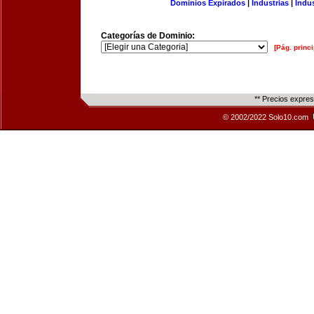
Dominios Expirados
|
Industrias
|
Indu
Categorías de Dominio:
[Pág. princi
** Precios expre
© 2002/2022 Solo10.com