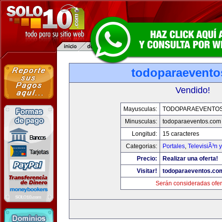
todoparaevento
Vendido!
Mayusculas:
TODOPARAEVENTO
Minusculas:
todoparaeventos.com
Longitud:
15 caracteres
Categorias:
Portales
,
TelevisiÃ³n 
Precio:
Realizar una oferta!
Visitar!
todoparaeventos.co
Serán consideradas ofer