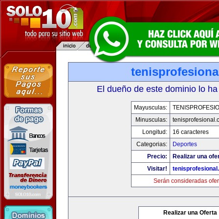
tenisprofesion
El dueño de este dominio lo ha
Mayusculas:
TENISPROFESI
Minusculas:
tenisprofesional
Longitud:
16 caracteres
Categorias:
Deportes
Precio:
Realizar una ofe
Visitar!
tenisprofesiona
Serán consideradas ofer
Realizar una Oferta