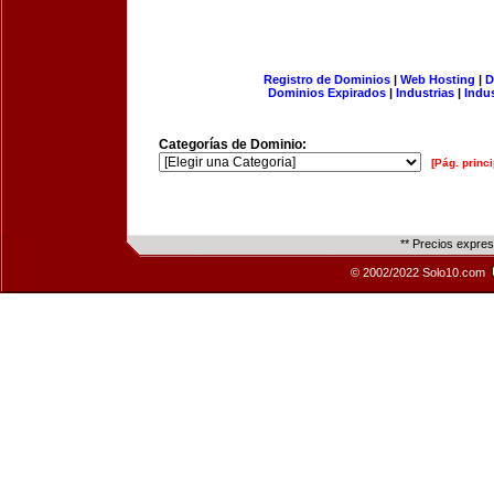
Registro de Dominios
|
Web Hosting
|
D
Dominios Expirados
|
Industrias
|
Indu
Categorías de Dominio:
[Pág. princi
** Precios expre
© 2002/2022 Solo10.com