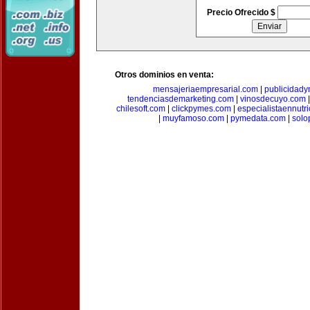
Precio Ofrecido $
Otros dominios en venta:
mensajeriaempresarial.com
|
publicidad
tendenciasdemarketing.com
|
vinosdecuyo.com
chilesoft.com
|
clickpymes.com
|
especialistaennutr
|
muyfamoso.com
|
pymedata.com
|
solo