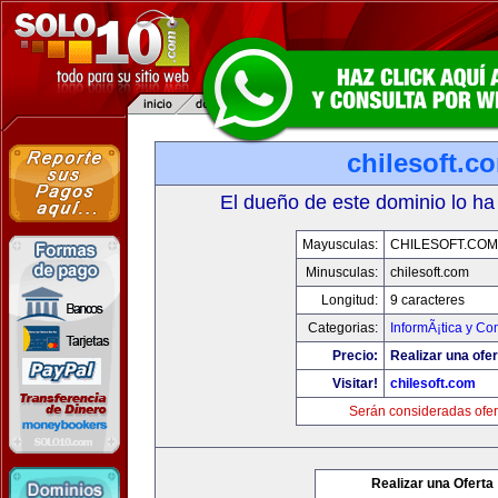
chilesoft.c
El dueño de este dominio lo ha
Mayusculas:
CHILESOFT.COM
Minusculas:
chilesoft.com
Longitud:
9 caracteres
Categorias:
InformÃ¡tica y C
Precio:
Realizar una ofer
Visitar!
chilesoft.com
Serán consideradas ofer
Realizar una Oferta