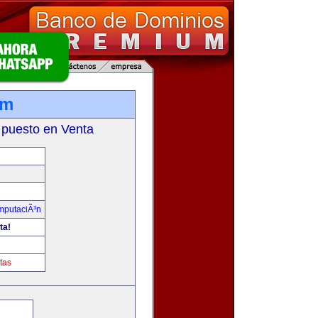
om
 puesto en Venta
omputaciÃ³n
ta!
tas