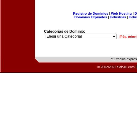
Registro de Dominios
|
Web Hosting
|
D
Dominios Expirados
|
Industrias
|
Indu
Categorías de Dominio:
[Pág. princi
** Precios expre
© 2002/2022 Solo10.com