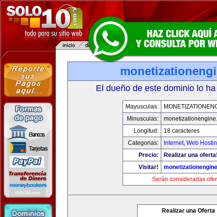
monetizationeng
El dueño de este dominio lo ha
Mayusculas:
MONETIZATIONEN
Minusculas:
monetizationengine
Longitud:
18 caracteres
Categorias:
Internet
,
Web Hostin
Precio:
Realizar una oferta
Visitar!
monetizationengin
Serán consideradas ofer
Realizar una Oferta