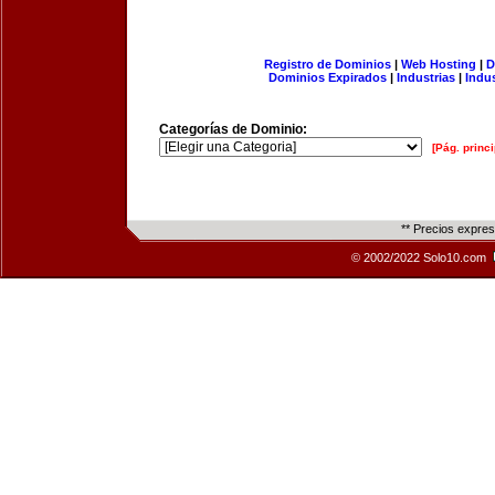
Registro de Dominios
|
Web Hosting
|
D
Dominios Expirados
|
Industrias
|
Indu
Categorías de Dominio:
[Pág. princi
** Precios expre
© 2002/2022 Solo10.com