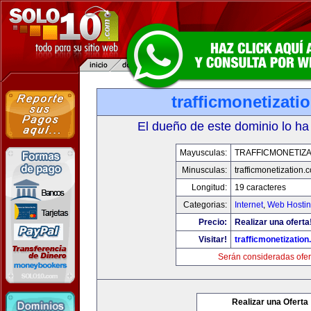
trafficmonetizati
El dueño de este dominio lo ha
Mayusculas:
TRAFFICMONETIZA
Minusculas:
trafficmonetization.
Longitud:
19 caracteres
Categorias:
Internet
,
Web Hostin
Precio:
Realizar una oferta
Visitar!
trafficmonetization
Serán consideradas ofer
Realizar una Oferta