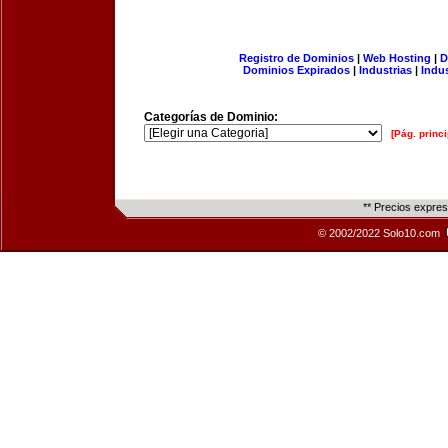
Registro de Dominios
|
Web Hosting
|
D
Dominios Expirados
|
Industrias
|
Indu
Categorías de Dominio:
[Pág. princi
** Precios expre
© 2002/2022 Solo10.com