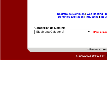
Registro de Dominios
|
Web Hosting
|
D
Dominios Expirados
|
Industrias
|
Indu
Categorías de Dominio:
[Pág. princi
** Precios expre
© 2002/2022 Solo10.com