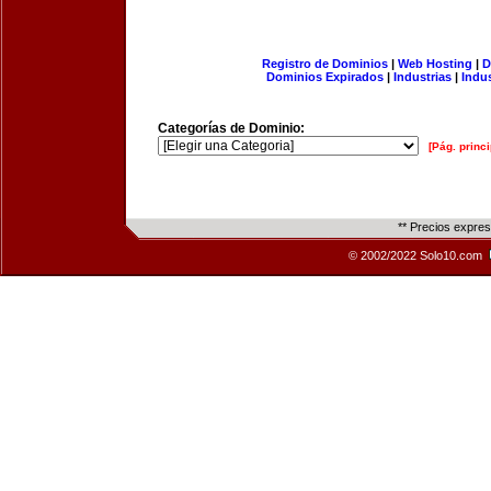
Registro de Dominios
|
Web Hosting
|
D
Dominios Expirados
|
Industrias
|
Indu
Categorías de Dominio:
[Pág. princi
** Precios expre
© 2002/2022 Solo10.com