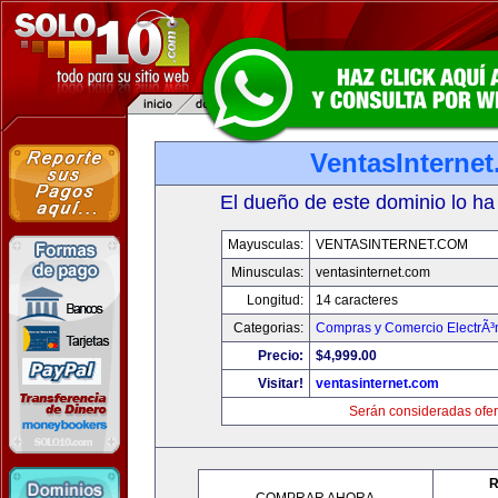
VentasInterne
El dueño de este dominio lo ha
Mayusculas:
VENTASINTERNET.COM
Minusculas:
ventasinternet.com
Longitud:
14 caracteres
Categorias:
Compras y Comercio ElectrÃ³
Precio:
$4,999.00
Visitar!
ventasinternet.com
Serán consideradas ofer
R