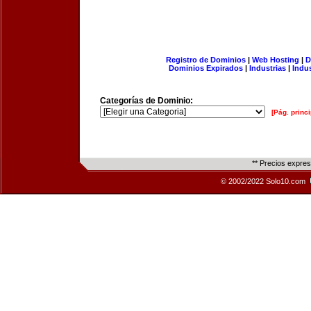
Registro de Dominios
|
Web Hosting
|
D
Dominios Expirados
|
Industrias
|
Indu
Categorías de Dominio:
[Pág. princi
** Precios expre
© 2002/2022 Solo10.com