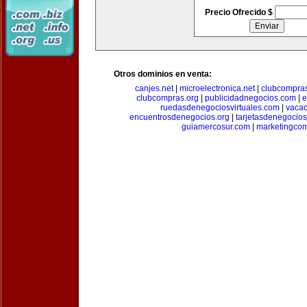
Precio Ofrecido $
Otros dominios en venta:
canjes.net
|
microelectronica.net
|
clubcompra
clubcompras.org
|
publicidadnegocios.com
|
e
ruedasdenegociosvirtuales.com
|
vacac
encuentrosdenegocios.org
|
tarjetasdenegocio
guiamercosur.com
|
marketingcom