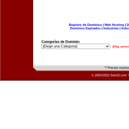
Registro de Dominios
|
Web Hosting
|
D
Dominios Expirados
|
Industrias
|
Indu
Categorías de Dominio:
[Pág. princi
** Precios expre
© 2002/2022 Solo10.com