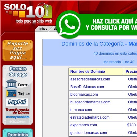
Dominios de la Categoría -
Mar
40 dominios en esta categ
Mostrando 1 de 40
Nombre de Dominio
Precio
asesoresdemarcas.com
Ofert
BaseDeMarcas.com
Ofert
blogmarcas.com
Ofert
buscadordemarcas.com
Ofert
e-marca.com
Ofert
estrategiademarca.com
Ofert
expomarca.com
$780
gestiondemarcas.com
Ofert