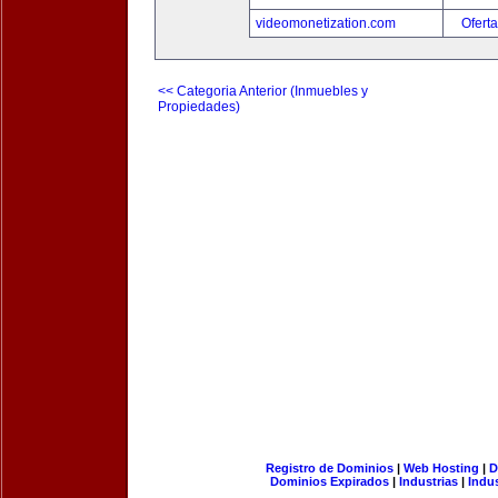
videomonetization.com
Oferta
<< Categoria Anterior (Inmuebles y
Propiedades)
Registro de Dominios
|
Web Hosting
|
D
Dominios Expirados
|
Industrias
|
Indu