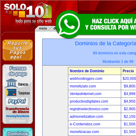
Dominios de la Categorí
99 dominios en esta categ
Mostrando 1 de 99
Nombre de Dominio
Precio
webhostingpro.com
$20,00
monetizalo.com
$9,800
VentasInternet.com
$4,999
productosdigitales.com
$4,950
registroelectronico.com
$2,900
admonetization.com
$2,150
e-Contenidos.com
$1,500
monetizacao.com
$1,500